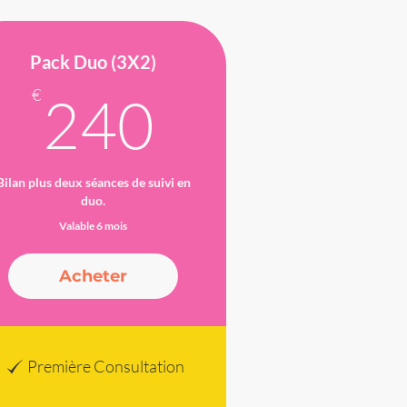
Pack Duo (3X2)
€
240€
€
240
Bilan plus deux séances de suivi en
duo.
Valable 6 mois
Acheter
Première Consultation