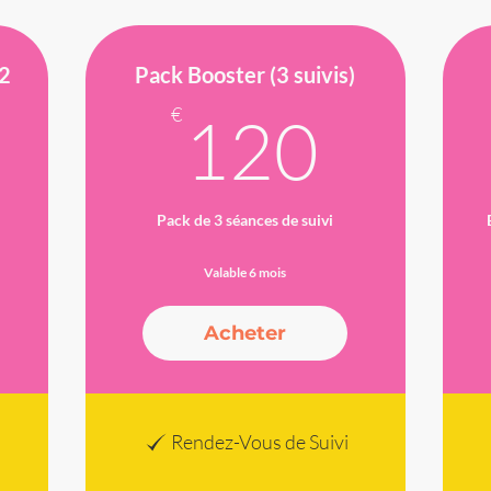
+2
Pack Booster (3 suivis)
150€
120
€
120
Pack de 3 séances de suivi
Valable 6 mois
Acheter
Rendez-Vous de Suivi