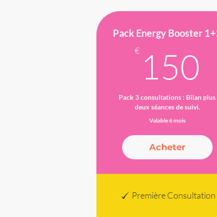
Pack Energy Booster 1
€
150
Pack 3 consultations : Bilan plus
deux séances de suivi.
Valable 6 mois
Acheter
Première Consultation